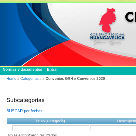
Normas y documentos
Entrar
Home
»
Categorias
»
» Convenios GRH » Convenios 2020
Subcategorías
BUSCAR por fechas
Título (Categoría)
Descripci
No se encontraron resultados.