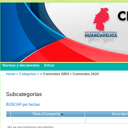
Normas y documentos
Entrar
Home
»
Categorias
»
» Convenios GRH » Convenios 2020
Subcategorías
BUSCAR por fechas
Título (Categoría)
Descripci
No se encontraron resultados.