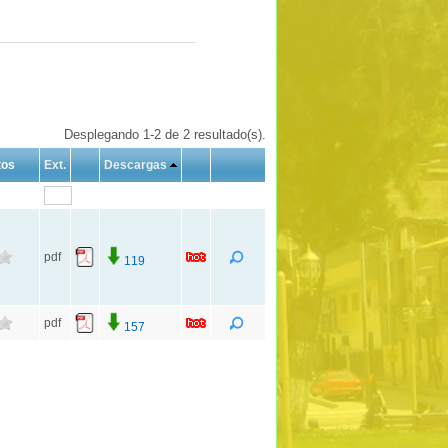
Desplegando 1-2 de 2 resultado(s).
tos
Ext.
Descargas
pdf
119
pdf
157