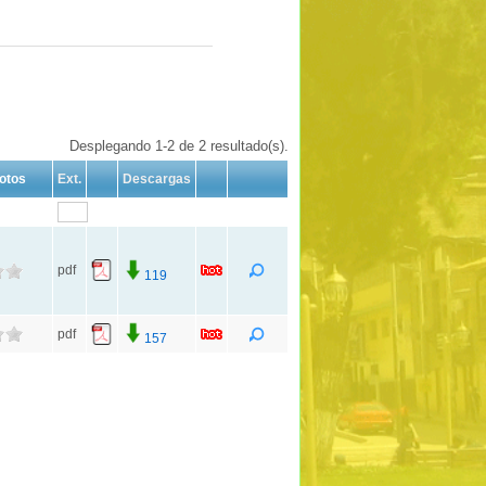
Desplegando 1-2 de 2 resultado(s).
otos
Ext.
Descargas
pdf
119
pdf
157