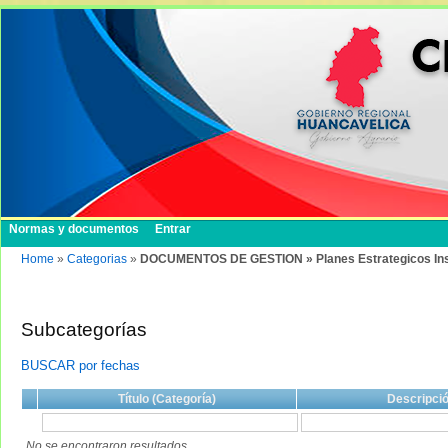
Normas y documentos
Entrar
Home
»
Categorias
»
DOCUMENTOS DE GESTION » Planes Estrategicos Institu
Subcategorías
BUSCAR por fechas
Título (Categoría)
Descripci
No se encontraron resultados.