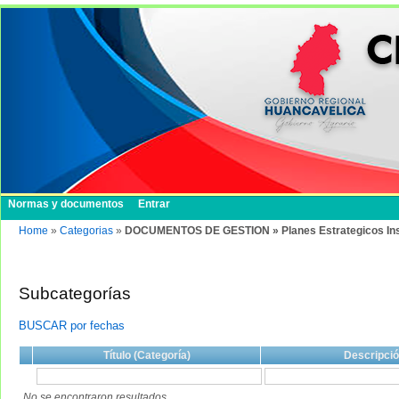
Normas y documentos
Entrar
Home
»
Categorias
»
DOCUMENTOS DE GESTION » Planes Estrategicos Institu
Subcategorías
BUSCAR por fechas
Título (Categoría)
Descripci
No se encontraron resultados.