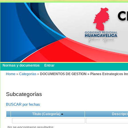
Normas y documentos
Entrar
Home
»
Categorias
»
DOCUMENTOS DE GESTION » Planes Estrategicos Institu
Subcategorías
BUSCAR por fechas
Título (Categoría)
Descripci
No se encontraron resultados.