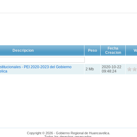
Fecha
Descripcion
Peso
V
Creacion
nstitucionales - PEI 2020-2023 del Gobierno
2020-10-22
2 Mb
lica
09:48:24
Copyright © 2026 - Gobierno Regional de Huancavelica.
Todos los derechos reservados.