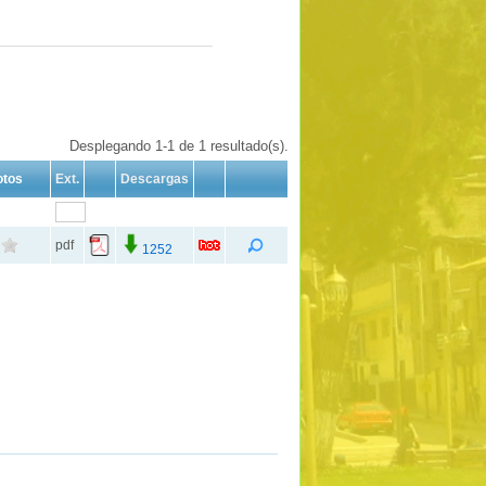
Desplegando 1-1 de 1 resultado(s).
otos
Ext.
Descargas
pdf
1252