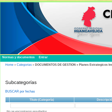
Normas y documentos
Entrar
Home
»
Categorias
»
DOCUMENTOS DE GESTION » Planes Estrategicos Institu
Subcategorías
BUSCAR por fechas
Título (Categoría)
Descripci
No se encontraron resultados.