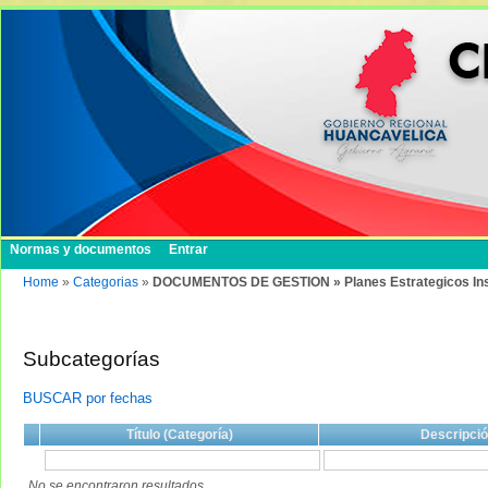
Normas y documentos
Entrar
Home
»
Categorias
»
DOCUMENTOS DE GESTION » Planes Estrategicos Institu
Subcategorías
BUSCAR por fechas
Título (Categoría)
Descripci
No se encontraron resultados.