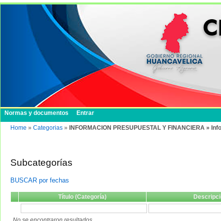
Normas y documentos
Entrar
Home
»
Categorias
»
INFORMACION PRESUPUESTAL Y FINANCIERA » Inform
Subcategorías
BUSCAR por fechas
Título (Categoría)
Descripci
No se encontraron resultados.