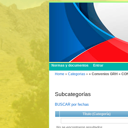
Normas y documentos
Entrar
Home
»
Categorias
»
» Convenios GRH » CO
Subcategorías
BUSCAR por fechas
Título (Categoría)
No se encontraron resultados.