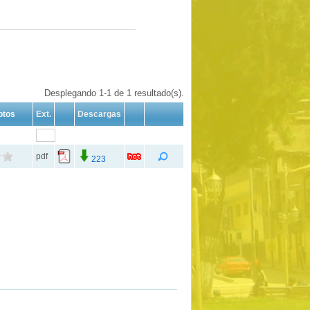
Desplegando 1-1 de 1 resultado(s).
otos
Ext.
Descargas
pdf
223