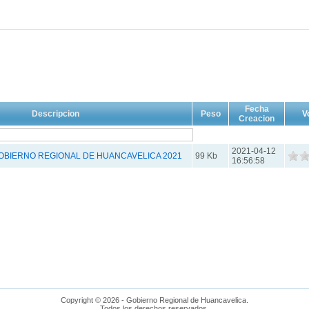
Fecha
Descripcion
Peso
V
Creacion
2021-04-12
OBIERNO REGIONAL DE HUANCAVELICA 2021
99 Kb
16:56:58
Copyright © 2026 - Gobierno Regional de Huancavelica.
Todos los derechos reservados.