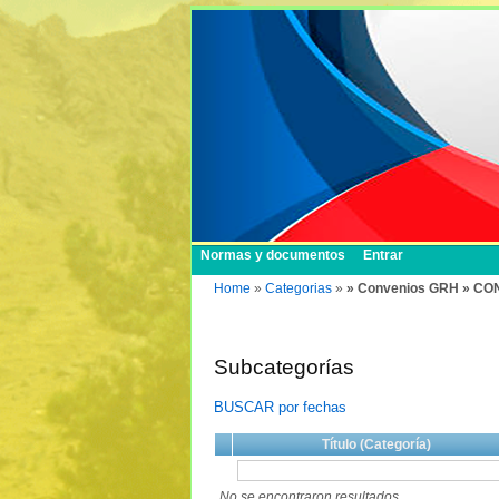
Normas y documentos
Entrar
Home
»
Categorias
»
» Convenios GRH » CO
Subcategorías
BUSCAR por fechas
Título (Categoría)
No se encontraron resultados.