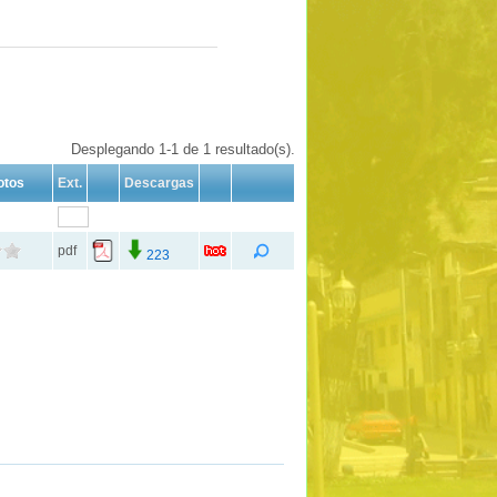
Desplegando 1-1 de 1 resultado(s).
otos
Ext.
Descargas
pdf
223