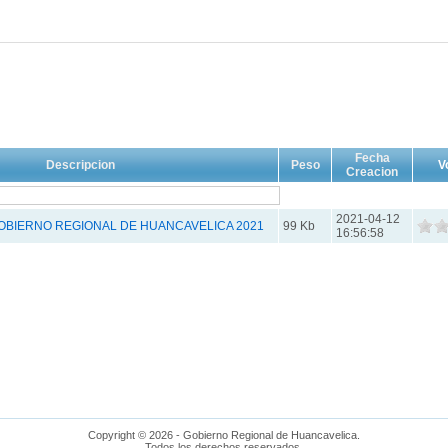
Fecha
Descripcion
Peso
V
Creacion
2021-04-12
OBIERNO REGIONAL DE HUANCAVELICA 2021
99 Kb
16:56:58
Copyright © 2026 - Gobierno Regional de Huancavelica.
Todos los derechos reservados.