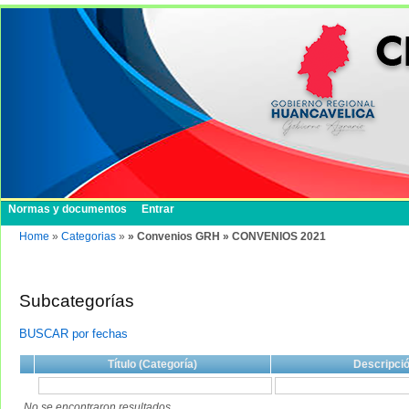
Normas y documentos
Entrar
Home
»
Categorias
»
» Convenios GRH » CONVENIOS 2021
Subcategorías
BUSCAR por fechas
Título (Categoría)
Descripci
No se encontraron resultados.