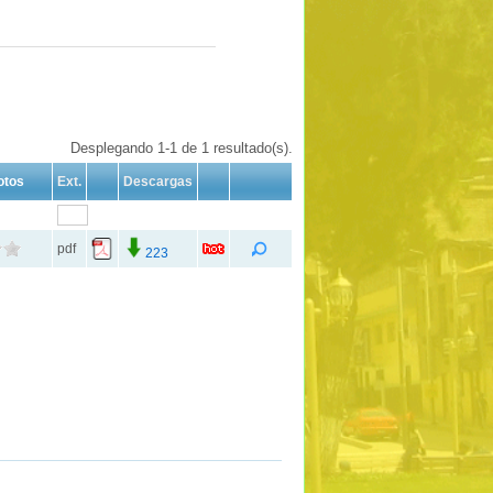
Desplegando 1-1 de 1 resultado(s).
otos
Ext.
Descargas
pdf
223