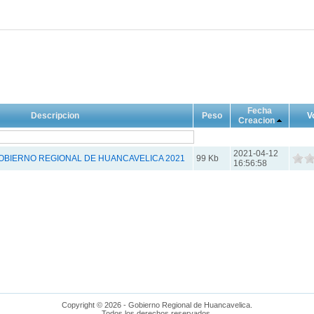
Fecha
Descripcion
Peso
V
Creacion
2021-04-12
OBIERNO REGIONAL DE HUANCAVELICA 2021
99 Kb
16:56:58
Copyright © 2026 - Gobierno Regional de Huancavelica.
Todos los derechos reservados.