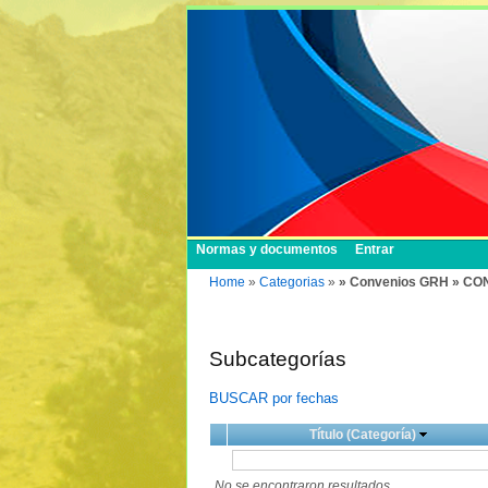
Normas y documentos
Entrar
Home
»
Categorias
»
» Convenios GRH » CO
Subcategorías
BUSCAR por fechas
Título (Categoría)
No se encontraron resultados.