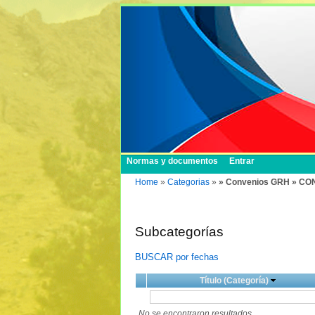
Normas y documentos
Entrar
Home
»
Categorias
»
» Convenios GRH » CO
Subcategorías
BUSCAR por fechas
Título (Categoría)
No se encontraron resultados.