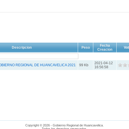
Fecha
Descripcion
Peso
Vo
Creacion
2021-04-12
OBIERNO REGIONAL DE HUANCAVELICA 2021
99 Kb
16:56:58
Copyright © 2026 - Gobierno Regional de Huancavelica.
Todos los derechos reservados.