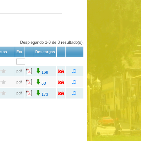
Desplegando 1-3 de 3 resultado(s).
otos
Ext.
Descargas
pdf
168
pdf
63
pdf
173