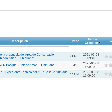
Fecha
Descripcion
Peso
V
Creacion
e la propuesta del Area de Conservación
2021-06-08
21 Mb
blado Amaru - Chihuana"
16:09:40
2021-06-08
l ACR Bosque Nublado Amaru - Chihuana
1 Mb
16:09:48
a - Expediente Técnico del ACR Bosque Nublado
2021-06-08
454 Kb
16:09:50