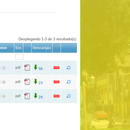
Desplegando 1-3 de 3 resultado(s).
otos
Ext.
Descargas
pdf
58
pdf
23
pdf
29