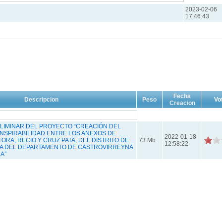
2023-02-06
17:46:43
Fecha
Descripcion
Peso
Vo
Creacion
LIMINAR DEL PROYECTO “CREACIÓN DEL
ANSPIRABILIDAD ENTRE LOS ANEXOS DE
2022-01-18
ORA, RECIO Y CRUZ PATA, DEL DISTRITO DE
73 Mb
12:58:22
A DEL DEPARTAMENTO DE CASTROVIRREYNA
A”