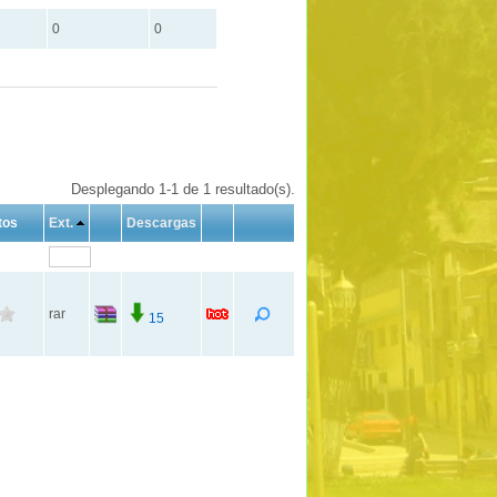
0
0
Desplegando 1-1 de 1 resultado(s).
tos
Ext.
Descargas
rar
15