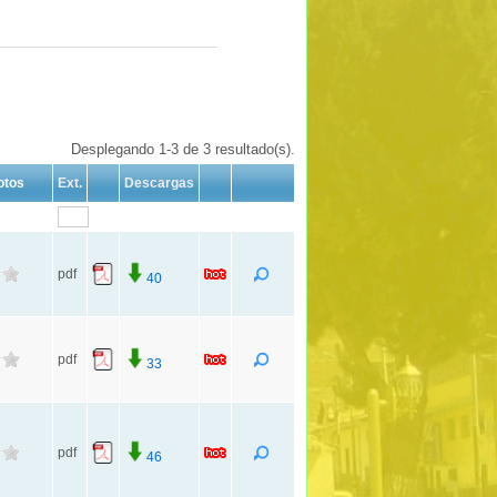
Desplegando 1-3 de 3 resultado(s).
otos
Ext.
Descargas
pdf
40
pdf
33
pdf
46