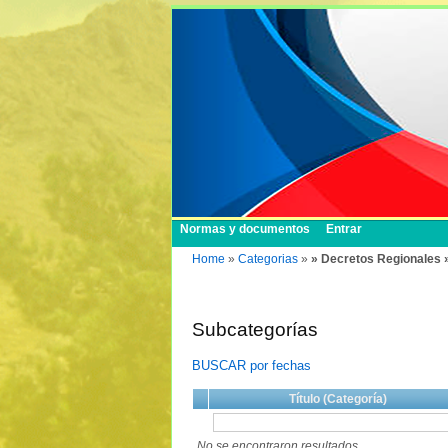
Normas y documentos
Entrar
Home
»
Categorias
»
» Decretos Regionales 
Subcategorías
BUSCAR por fechas
Título (Categoría)
No se encontraron resultados.