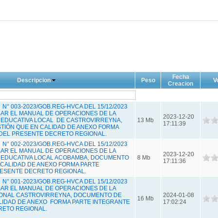
Fecha
Descripcion
Peso
V
Creacion
° 003-2023/GOB.REG-HVCA DEL 15/12/2023
OBAR EL MANUAL DE OPERACIONES DE LA
2023-12-20
 EDUCATIVA LOCAL DE CASTROVIRREYNA,
13 Mb
17:11:39
TIÓN QUE EN CALIDAD DE ANEXO FORMA
DEL PRESENTE DECRETO REGIONAL.
° 002-2023/GOB.REG-HVCA DEL 15/12/2023
OBAR EL MANUAL DE OPERACIONES DE LA
2023-12-20
 EDUCATIVA LOCAL ACOBAMBA, DOCUMENTO
8 Mb
17:11:36
 CALIDAD DE ANEXO FORMA PARTE
ESENTE DECRETO REGIONAL.
° 001-2023/GOB.REG-HVCA DEL 15/12/2023
OBAR EL MANUAL DE OPERACIONES DE LA
IONAL CASTROVIRREYNA, DOCUMENTO DE
2024-01-08
16 Mb
LIDAD DE ANEXO FORMA PARTE INTEGRANTE
17:02:24
RETO REGIONAL.