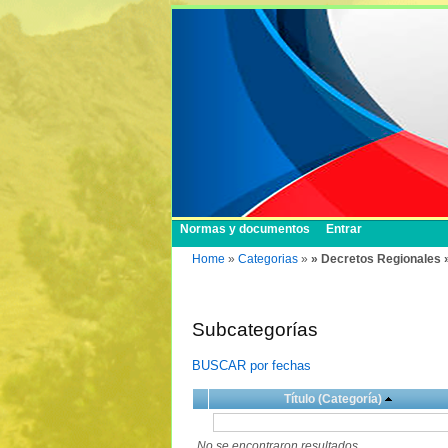
Normas y documentos
Entrar
Home
»
Categorias
»
» Decretos Regionales 
Subcategorías
BUSCAR por fechas
Título (Categoría)
No se encontraron resultados.