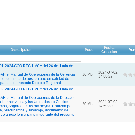
Fecha
Descripcion
Peso
Vot
Creacion
001-2024/GOB.REG-HVCA del 26 de Junio de
2024-07-02
R el Manual de Operaciones de la Gerencia
10 Mb
14:59:28
, documento de gestión que en calidad de
grante del presente Decreto Regional
002-2024/GOB.REG-HVCA del 26 de Junio de
R el Manual de Operaciones de la Dirección
 Huancavelica y las Unidades de Gestión
2024-07-02
20 Mb
mba, Angaraes, Castrovirreyna, Churcampa,
14:59:30
á, Surcubamba y Tayacaja, documento de
 de anexo forma parte integrante del presente