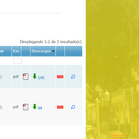
Desplegando 1-2 de 2 resultado(s).
os
Ext.
Descargas
pdf
145
pdf
99