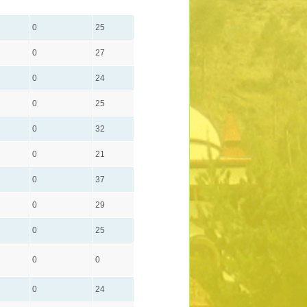
0
25
0
27
0
24
0
25
0
32
0
21
0
37
0
29
0
25
0
0
0
24