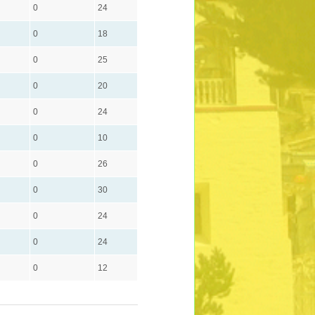
0
24
0
18
0
25
0
20
0
24
0
10
0
26
0
30
0
24
0
24
0
12