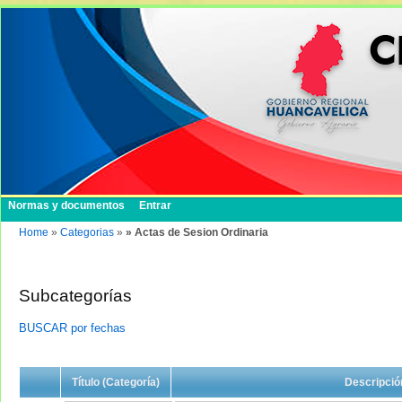
Normas y documentos
Entrar
Home
»
Categorias
»
» Actas de Sesion Ordinaria
Subcategorías
BUSCAR por fechas
Título (Categoría)
Descripció