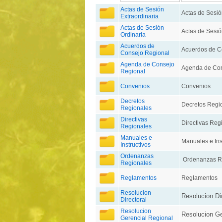
Actas de Sesión
Actas de Sesió
Extraordinaria
Actas de Sesión
Actas de Sesió
Ordinaria
Acuerdos de
Acuerdos de C
Consejo Regional
Agenda de Consejo
Agenda de Con
Regional
Convenios
Convenios
Decretos
Decretos Regi
Regionales
Directivas
Directivas Reg
Regionales
Manuales e
Manuales e Ins
Instructivos
Ordenanzas
Ordenanzas R
Regionales
Reglamentos
Reglamentos
Resolucion
Resolucion Dir
Directoral
Resolucion
Resolucion Ge
Gerencial Regional