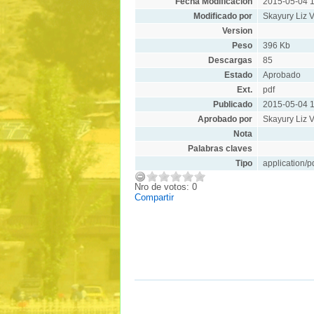
Fecha Modificacion
2015-05-04 1
Modificado por
Skayury Liz V
Version
Peso
396 Kb
Descargas
85
Estado
Aprobado
Ext.
pdf
Publicado
2015-05-04 1
Aprobado por
Skayury Liz V
Nota
Palabras claves
Tipo
application/p
Nro de votos: 0
Compartir