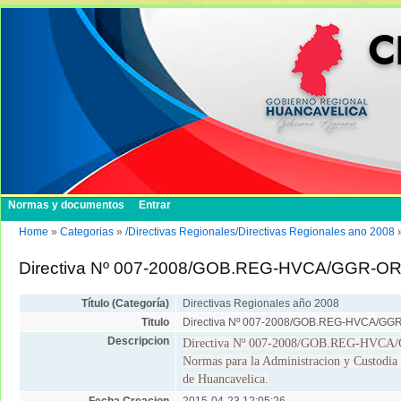
Normas y documentos
Entrar
Home
»
Categorias
»
/Directivas Regionales/Directivas Regionales ano 2008
Directiva Nº 007-2008/GOB.REG-HVCA/GGR-OR
Título (Categoría)
Directivas Regionales año 2008
Titulo
Directiva Nº 007-2008/GOB.REG-HVCA/GG
Descripcion
Directiva Nº 007-2008/GOB.REG-HVCA
Normas para la Administracion y Custodia 
de Huancavelica.
Fecha Creacion
2015-04-23 12:05:26