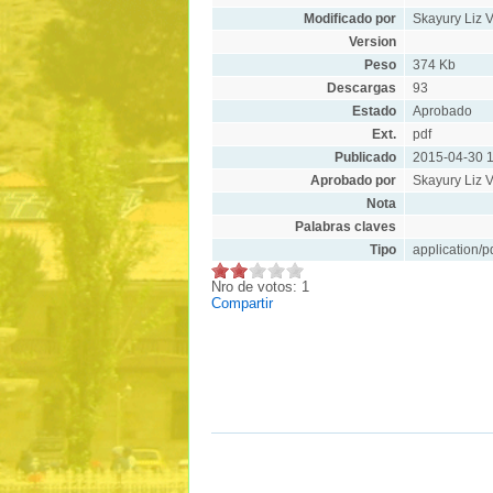
Modificado por
Skayury Liz V
Version
Peso
374 Kb
Descargas
93
Estado
Aprobado
Ext.
pdf
Publicado
2015-04-30 1
Aprobado por
Skayury Liz V
Nota
Palabras claves
Tipo
application/p
Nro de votos: 1
Compartir