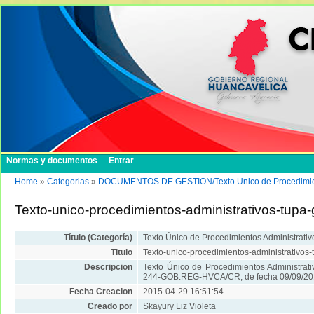
Normas y documentos
Entrar
Home
»
Categorias
»
DOCUMENTOS DE GESTION/Texto Unico de Procedimient
Texto-unico-procedimientos-administrativos-tupa
Título (Categoría)
Texto Único de Procedimientos Administrati
Titulo
Texto-unico-procedimientos-administrativos
Descripcion
Texto Único de Procedimientos Administra
244-GOB.REG-HVCA/CR, de fecha 09/09/2
Fecha Creacion
2015-04-29 16:51:54
Creado por
Skayury Liz Violeta