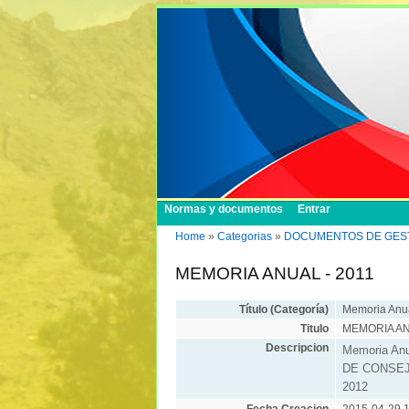
Normas y documentos
Entrar
Home
»
Categorias
»
DOCUMENTOS DE GESTI
MEMORIA ANUAL - 2011
Título (Categoría)
Memoria Anu
Titulo
MEMORIA AN
Descripcion
Memoria Anu
DE CONSEJO
2012
Fecha Creacion
2015-04-29 1