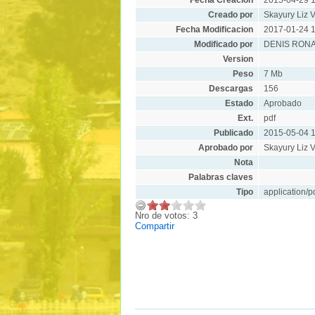
Creado por
Skayury Liz V
Fecha Modificacion
2017-01-24 1
Modificado por
DENIS RON
Version
Peso
7 Mb
Descargas
156
Estado
Aprobado
Ext.
pdf
Publicado
2015-05-04 1
Aprobado por
Skayury Liz V
Nota
Palabras claves
Tipo
application/p
Nro de votos: 3
Compartir