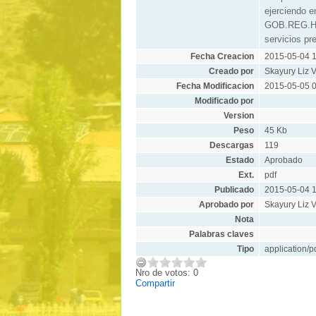
ejerciendo e
GOB.REG.HVC
servicios pre
Fecha Creacion
2015-05-04 1
Creado por
Skayury Liz V
Fecha Modificacion
2015-05-05 0
Modificado por
Version
Peso
45 Kb
Descargas
119
Estado
Aprobado
Ext.
pdf
Publicado
2015-05-04 1
Aprobado por
Skayury Liz V
Nota
Palabras claves
Tipo
application/p
Nro de votos: 0
Compartir