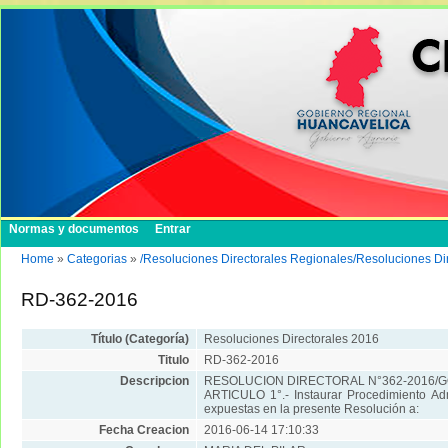
Normas y documentos
Entrar
Home
»
Categorias
»
/Resoluciones Directorales Regionales/Resoluciones Di
RD-362-2016
Título (Categoría)
Resoluciones Directorales 2016
Titulo
RD-362-2016
Descripcion
RESOLUCION DIRECTORAL N°362-2016/
ARTICULO 1°.- Instaurar Procedimiento Admi
expuestas en la presente Resolución a:
Fecha Creacion
2016-06-14 17:10:33