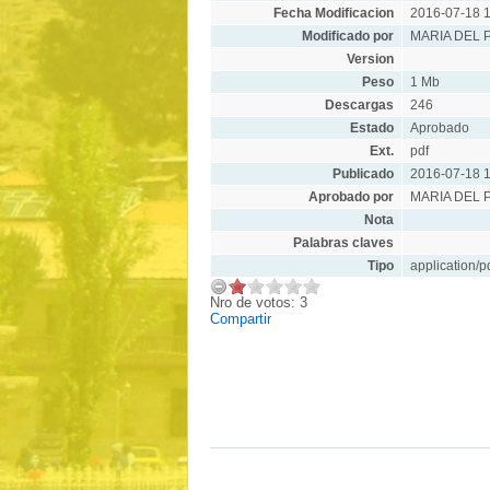
Fecha Modificacion
2016-07-18 1
Modificado por
MARIA DEL 
Version
Peso
1 Mb
Descargas
246
Estado
Aprobado
Ext.
pdf
Publicado
2016-07-18 1
Aprobado por
MARIA DEL 
Nota
Palabras claves
Tipo
application/p
Nro de votos: 3
Compartir