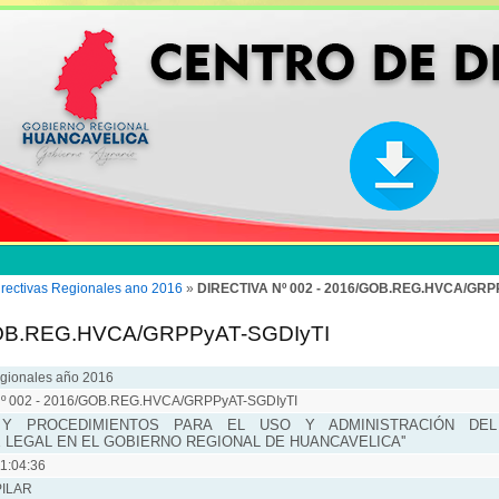
irectivas Regionales ano 2016
»
DIRECTIVA Nº 002 - 2016/GOB.REG.HVCA/GRP
GOB.REG.HVCA/GRPPyAT-SGDIyTI
egionales año 2016
º 002 - 2016/GOB.REG.HVCA/GRPPyAT-SGDIyTI
Y PROCEDIMIENTOS PARA EL USO Y ADMINISTRACIÓN DEL
LEGAL EN EL GOBIERNO REGIONAL DE HUANCAVELICA''
1:04:36
PILAR