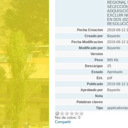
REGIONAL 
SELECCIÓN
ADQUISICI
EXCLUIR N
EN DOS (0
RESOLUCI
Fecha Creacion
2019-08-12 1
Creado por
Bayardo
Fecha Modificacion
2019-08-12 1
Modificado por
Bayardo
Version
Peso
985 Kb
Descargas
25
Estado
Aprobado
Ext.
pdf
Publicado
2019-08-12 1
Aprobado por
Bayardo
Nota
Palabras claves
Tipo
application/p
Nro de votos: 0
Compartir