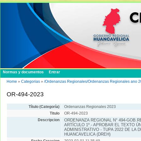
Normas y documentos
Entrar
Home
»
Categorias
»
/Ordenanzas Regionales/Ordenanzas Regionales ano 
OR-494-2023
Título (Categoría)
Ordenanzas Regionales 2023
Titulo
OR-494-2023
Descripcion
ORDENANZA REGIONAL N° 494-GOB.RE
ARTÍCULO 1º.- APROBAR EL TEXTO 
ADMINISTRATIVO - TUPA 2022 DE LA
HUANCAVELICA (DREH)
Fecha Creacion
2023-02-01 11:35:49