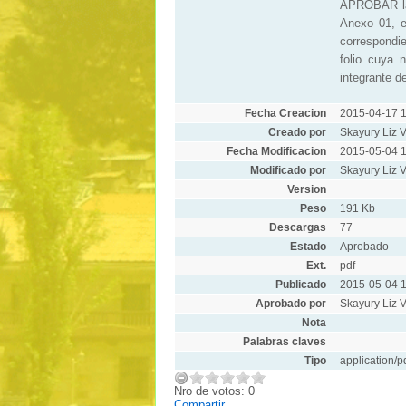
APROBAR la 
Anexo 01, e
correspondi
folio cuya 
integrante d
Fecha Creacion
2015-04-17 1
Creado por
Skayury Liz V
Fecha Modificacion
2015-05-04 1
Modificado por
Skayury Liz V
Version
Peso
191 Kb
Descargas
77
Estado
Aprobado
Ext.
pdf
Publicado
2015-05-04 1
Aprobado por
Skayury Liz V
Nota
Palabras claves
Tipo
application/p
Nro de votos: 0
Compartir