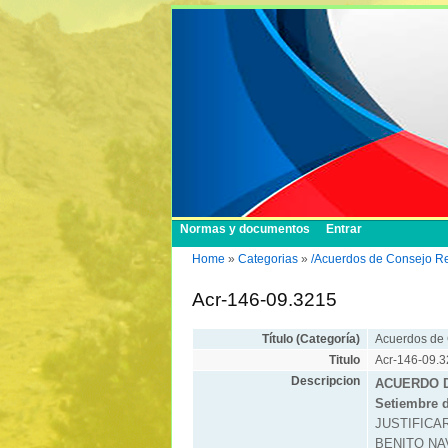
Normas y documentos
Entrar
Home
»
Categorias
»
/Acuerdos de Consejo R
Acr-146-09.3215
Título (Categoría)
Acuerdos de
Titulo
Acr-146-09.
Descripcion
ACUERDO D
Setiembre 
JUSTIFICAR l
BENITO NAVA