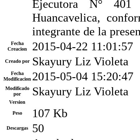
Ejecutora N° 401 
Huancavelica, confo
integrante de la pres
2015-04-22 11:01:57
Fecha
Creacion
Skayury Liz Violeta
Creado por
2015-05-04 15:20:47
Fecha
Modificacion
Skayury Liz Violeta
Modificado
por
Version
107 Kb
Peso
50
Descargas