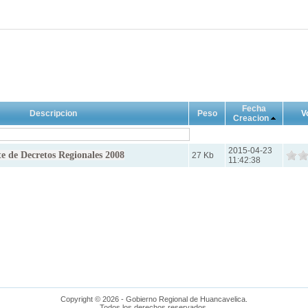
Fecha
Descripcion
Peso
V
Creacion
2015-04-23
 de Decretos Regionales 2008
27 Kb
11:42:38
Copyright © 2026 - Gobierno Regional de Huancavelica.
Todos los derechos reservados.