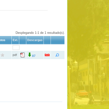
Desplegando 1-1 de 1 resultado(s).
otos
Ext.
Descargas
pdf
87