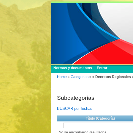
Normas y documentos
Entrar
Home
»
Categorias
»
» Decretos Regionales 
Subcategorías
BUSCAR por fechas
Título (Categoría)
No se encontraron resultados.