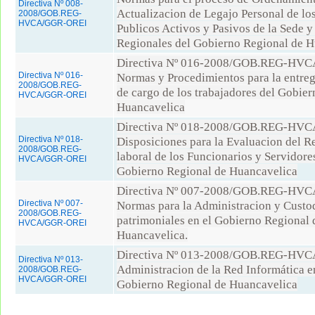
Directiva Nº 008-
Actualizacion de Legajo Personal de lo
2008/GOB.REG-
HVCA/GGR-OREI
Publicos Activos y Pasivos de la Sede 
Regionales del Gobierno Regional de H
Directiva Nº 016-2008/GOB.REG-HV
Directiva Nº 016-
Normas y Procedimientos para la entre
2008/GOB.REG-
de cargo de los trabajadores del Gobie
HVCA/GGR-OREI
Huancavelica
Directiva Nº 018-2008/GOB.REG-HV
Directiva Nº 018-
Disposiciones para la Evaluacion del 
2008/GOB.REG-
laboral de los Funcionarios y Servidore
HVCA/GGR-OREI
Gobierno Regional de Huancavelica
Directiva Nº 007-2008/GOB.REG-HV
Directiva Nº 007-
Normas para la Administracion y Custod
2008/GOB.REG-
patrimoniales en el Gobierno Regional 
HVCA/GGR-OREI
Huancavelica.
Directiva Nº 013-2008/GOB.REG-HV
Directiva Nº 013-
Administracion de la Red Informática en
2008/GOB.REG-
HVCA/GGR-OREI
Gobierno Regional de Huancavelica