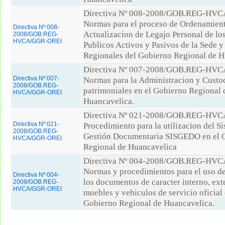
Directiva Nº 008-2008/GOB.REG-HV
Normas para el proceso de Ordenamien
Directiva Nº 008-
Actualizacion de Legajo Personal de lo
2008/GOB.REG-
HVCA/GGR-OREI
Publicos Activos y Pasivos de la Sede 
Regionales del Gobierno Regional de H
Directiva Nº 007-2008/GOB.REG-HV
Directiva Nº 007-
Normas para la Administracion y Custod
2008/GOB.REG-
patrimoniales en el Gobierno Regional 
HVCA/GGR-OREI
Huancavelica.
Directiva Nº 021-2008/GOB.REG-HV
Directiva Nº 021-
Procedimiento para la utilizacion del S
2008/GOB.REG-
Gestión Documentaria SISGEDO en el 
HVCA/GGR-OREI
Regional de Huancavelica
Directiva Nº 004-2008/GOB.REG-HV
Normas y procedimientos para el uso de
Directiva Nº 004-
los documentos de caracter interno, ext
2008/GOB.REG-
HVCA/GGR-OREI
muebles y vehiculos de servicio oficial 
Gobierno Regional de Huancavelica.