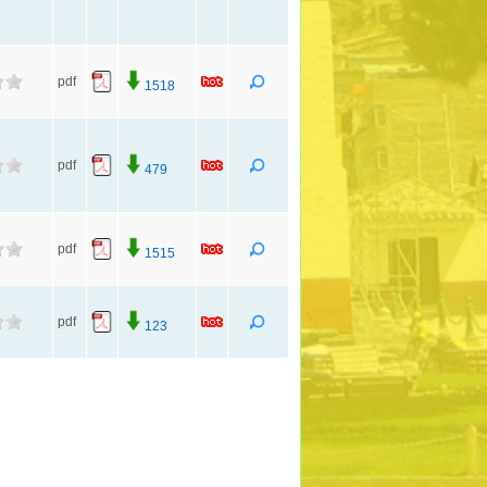
pdf
1518
pdf
479
pdf
1515
pdf
123