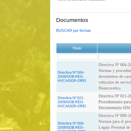
Documentos
BUSCAR por fechas
Titulo
Directiva Nº 00
Normas y procedimie
Directiva Nº 004-
documentos de carac
2008/GOB.REG-
HVCA/GGR-OREI
vehiculos de servic
Huancavelica.
Directiva Nº 02
Directiva Nº 021-
Procedimiento para 
2008/GOB.REG-
HVCA/GGR-OREI
Documentaria SISG
Directiva Nº 00
Normas para el pro
Directiva Nº 008-
Legajo Personal de 
2008/GOB.REG-