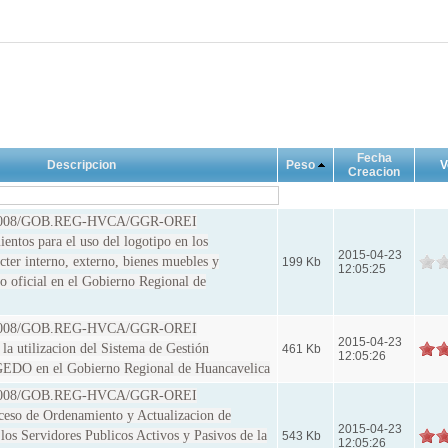
Fecha
Descripcion
Peso
V
Creacion
4-2008/GOB.REG-HVCA/GGR-OREI
ntos para el uso del logotipo en los
2015-04-23
ter interno, externo, bienes muebles y
199 Kb
12:05:25
io oficial en el Gobierno Regional de
1-2008/GOB.REG-HVCA/GGR-OREI
2015-04-23
la utilizacion del Sistema de Gestión
461 Kb
12:05:26
EDO en el Gobierno Regional de Huancavelica
8-2008/GOB.REG-HVCA/GGR-OREI
ceso de Ordenamiento y Actualizacion de
2015-04-23
los Servidores Publicos Activos y Pasivos de la
543 Kb
12:05:26