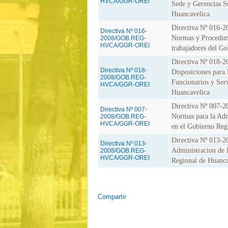
HVCA/GGR-OREI
Sede y Gerencias S
Huancavelica.
Directiva Nº 01
Directiva Nº 016-
Normas y Procedimie
2008/GOB.REG-
HVCA/GGR-OREI
trabajadores del G
Directiva Nº 01
Directiva Nº 018-
Disposiciones para 
2008/GOB.REG-
Funcionarios y Ser
HVCA/GGR-OREI
Huancavelica
Directiva Nº 00
Directiva Nº 007-
Normas para la Adm
2008/GOB.REG-
HVCA/GGR-OREI
en el Gobierno Reg
Directiva Nº 01
Directiva Nº 013-
Administracion de l
2008/GOB.REG-
HVCA/GGR-OREI
Regional de Huanca
Compartir