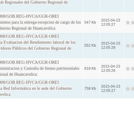
ub Regionales del Gobierno Regional de
6-2008/GOB.REG-HVCA/GGR-OREI
2015-04-23
ntos para la entrega-recepcion de cargo de los
547 Kb
12:05:27
obierno Regional de Huancavelica
8-2008/GOB.REG-HVCA/GGR-OREI
la Evaluacion del Rendimiento laboral de los
2015-04-23
552 Kb
12:05:28
vidores Públicos del Gobierno Regional de
7-2008/GOB.REG-HVCA/GGR-OREI
2015-04-23
inistracion y Custodia de bienes patrimoniales
618 Kb
12:05:26
ional de Huancavelica.
3-2008/GOB.REG-HVCA/GGR-OREI
2015-04-23
a Red Informática en le sede del Gobierno
758 Kb
12:05:27
velica