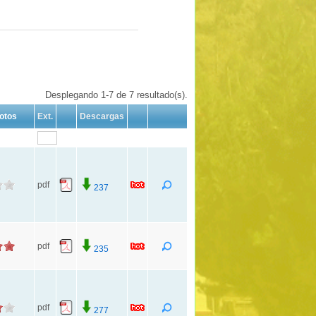
Desplegando 1-7 de 7 resultado(s).
otos
Ext.
Descargas
pdf
237
pdf
235
pdf
277