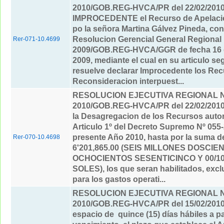
2010/GOB.REG-HVCA/PR del 22/02/201
IMPROCEDENTE el Recurso de Apelacio
po la señora Martina Gálvez Pineda, cont
Resolucion Gerencial General Regional 
Rer-071-10.4699
2009/GOB.REG-HVCA/GGR de fecha 16 d
2009, mediante el cual en su articulo s
resuelve declarar Improcedente los Re
Reconsideracion interpuest...
RESOLUCION EJECUTIVA REGIONAL Nº
2010/GOB.REG-HVCA/PR del 22/02/201
la Desagregacion de los Recursos autor
Articulo 1º del Decreto Supremo Nº 055-
presente Año 2010, hasta por la suma de
Rer-070-10.4698
6'201,865.00 (SEIS MILLONES DOSCIE
OCHOCIENTOS SESENTICINCO Y 00/1
SOLES), los que seran habilitados, exc
para los gastos operati...
RESOLUCION EJECUTIVA REGIONAL Nº
2010/GOB.REG-HVCA/PR del 15/02/201
espacio de quince (15) días hábiles a pa