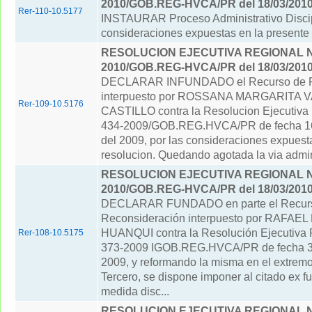
2010/GOB.REG-HVCA/PR del 18/03/201
Rer-110-10.5177
INSTAURAR Proceso Administrativo Discipl
consideraciones expuestas en la presente 
RESOLUCION EJECUTIVA REGIONAL Nº
2010/GOB.REG-HVCA/PR del 18/03/201
DECLARAR INFUNDADO el Recurso de R
interpuesto por ROSSANA MARGARITA
Rer-109-10.5176
CASTILLO contra la Resolucion Ejecutiva
434-2009/GOB.REG.HVCA/PR de fecha 16
del 2009, por las consideraciones expuest
resolucion. Quedando agotada la via admini
RESOLUCION EJECUTIVA REGIONAL Nº
2010/GOB.REG-HVCA/PR del 18/03/201
DECLARAR FUNDADO en parte el Recur
Reconsideración interpuesto por RAFA
HUANQUI contra la Resolución Ejecutiva 
Rer-108-10.5175
373-2009 IGOB.REG.HVCA/PR de fecha 30
2009, y reformando la misma en el extremo
Tercero, se dispone imponer al citado ex fu
medida disc...
RESOLUCION EJECUTIVA REGIONAL Nº