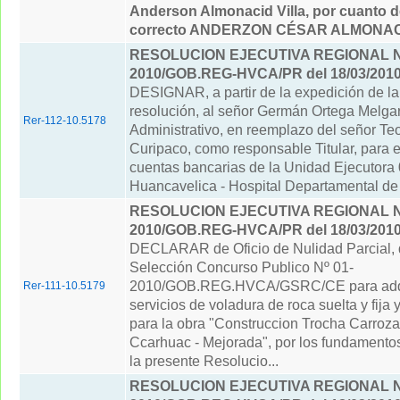
Anderson Almonacid Villa, por cuanto d
correcto ANDERZON CÉSAR ALMONACI
RESOLUCION EJECUTIVA REGIONAL Nº
2010/GOB.REG-HVCA/PR del 18/03/201
DESIGNAR, a partir de la expedición de la
resolución, al señor Germán Ortega Melgar 
Rer-112-10.5178
Administrativo, en reemplazo del señor T
Curipaco, como responsable Titular, para 
cuentas bancarias de la Unidad Ejecutor
Huancavelica - Hospital Departamental de 
RESOLUCION EJECUTIVA REGIONAL Nº
2010/GOB.REG-HVCA/PR del 18/03/201
DECLARAR de Oficio de Nulidad Parcial, 
Selección Concurso Publico Nº 01-
2010/GOB.REG.HVCA/GSRC/CE para adqui
Rer-111-10.5179
servicios de voladura de roca suelta y fija y
para la obra "Construccion Trocha Carroza
Ccarhuac - Mejorada", por los fundamento
la presente Resolucio...
RESOLUCION EJECUTIVA REGIONAL Nº