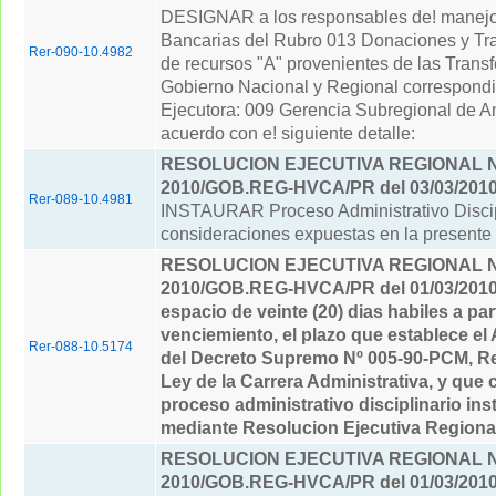
DESIGNAR a los responsables de! manejo
Bancarias del Rubro 013 Donaciones y Tra
Rer-090-10.4982
de recursos "A" provenientes de las Transf
Gobierno Nacional y Regional correspondi
Ejecutora: 009 Gerencia Subregional de A
acuerdo con e! siguiente detalle:
RESOLUCION EJECUTIVA REGIONAL Nº
2010/GOB.REG-HVCA/PR del 03/03/201
Rer-089-10.4981
INSTAURAR Proceso Administrativo Discipl
consideraciones expuestas en la presente 
RESOLUCION EJECUTIVA REGIONAL Nº
2010/GOB.REG-HVCA/PR del 01/03/201
espacio de veinte (20) dias habiles a par
venciemiento, el plazo que establece el 
Rer-088-10.5174
del Decreto Supremo Nº 005-90-PCM, Re
Ley de la Carrera Administrativa, y que
proceso administrativo disciplinario in
mediante Resolucion Ejecutiva Regional 
RESOLUCION EJECUTIVA REGIONAL Nº
2010/GOB.REG-HVCA/PR del 01/03/201