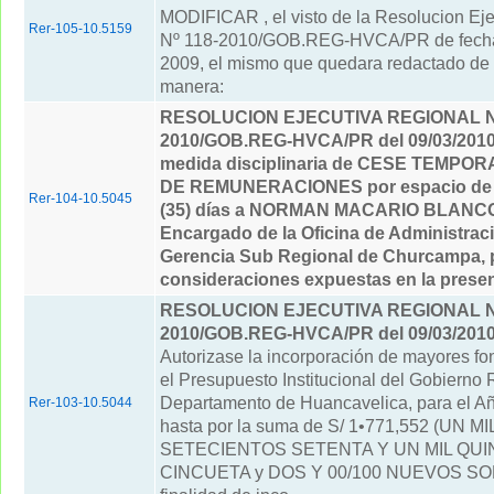
MODIFICAR , el visto de la Resolucion Ej
Rer-105-10.5159
Nº 118-2010/GOB.REG-HVCA/PR de fecha 0
2009, el mismo que quedara redactado de 
manera:
RESOLUCION EJECUTIVA REGIONAL Nº
2010/GOB.REG-HVCA/PR del 09/03/201
medida disciplinaria de CESE TEMPO
DE REMUNERACIONES por espacio de tr
Rer-104-10.5045
(35) días a NORMAN MACARIO BLANC
Encargado de la Oficina de Administraci
Gerencia Sub Regional de Churcampa, p
consideraciones expuestas en la prese
RESOLUCION EJECUTIVA REGIONAL Nº
2010/GOB.REG-HVCA/PR del 09/03/201
Autorizase la incorporación de mayores fo
el Presupuesto Institucional del Gobierno 
Departamento de Huancavelica, para el Añ
Rer-103-10.5044
hasta por la suma de S/ 1•771,552 (UN M
SETECIENTOS SETENTA Y UN MIL QUI
CINCUETA y DOS Y 00/100 NUEVOS SOLE