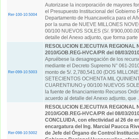
Autorizase la incorporación de mayores fo
el Presupuesto Institucional del Gobierno 
Rer-100-10.5004
Departamento de Huancavelica para el Año
por la suma de NUEVE MILLONES NOVE
00/100 NUEVOS SOLES (S/. 9'900,000.00)
detalle del Anexo adjunto, que forma parte d
RESOLUCION EJECUTIVA REGIONAL Nº
2010/GOB.REG-HVCA/PR del 08/03/201
Apruébese la desagregación de los recur
mediante el Decreto Supremo N° 061-2010
monto de 5/. 2,780,541.00 (DOS MILLON
Rer-099-10.5003
SETECIENTOS OCHENTA MIL QUINIEN
CUARENTIUNO y 00/100 NUEVOS SOLES)
la fuente de financiamiento Recursos Ordi
acuerdo al detalle del Anexo adjunto, que ..
RESOLUCION EJECUTIVA REGIONAL Nº
2010/GOB.REG-HVCA/PR del 08/03/201
CONCLUIDA, con efectividad al 26 de ene
encargatura del Ing. Marcial Paucca Riv
de Jefe del Órgano de Control Institucio
Rer-098-10.5002