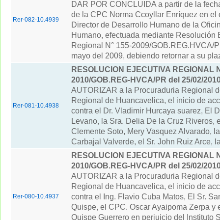
DAR POR CONCLUIDA a partir de la fecha,
de la CPC Norma Ccoyllar Enríquez en el 
Rer-082-10.4939
Director de Desarrollo Humano de la Ofici
Humano, efectuada mediante Resolución E
Regional N° 155-2009/GOB.REG.HVCA/PR
mayo del 2009, debiendo retornar a su plaz
RESOLUCION EJECUTIVA REGIONAL Nº
2010/GOB.REG-HVCA/PR del 25/02/201
AUTORIZAR a la Procuraduria Regional d
Regional de Huancavelica, el inicio de ac
Rer-081-10.4938
contra el Dr. Vladimir Hurcaya suarez, El D
Levano, la Sra. Delia De la Cruz Riveros, 
Clemente Soto, Mery Vasquez Alvarado, la 
Carbajal Valverde, el Sr. John Ruiz Arce, la 
RESOLUCION EJECUTIVA REGIONAL Nº
2010/GOB.REG-HVCA/PR del 25/02/201
AUTORIZAR a la Procuraduria Regional d
Regional de Huancavelica, el inicio de ac
contra el Ing. Flavio Cuba Matos, El Sr. 
Rer-080-10.4937
Quispe, el CPC. Oscar Ayaipoma Zerpa y el
Quispe Guerrero en perjuicio del Instituto 