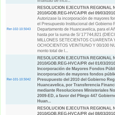
finalidad de inco...
RESOLUCION EJECUTIVA REGIONAL Nº
2010/GOB.REG-HVCA/PR del 09/03/201
Autorizase la incorporación de mayores fo
el Presupuesto Institucional del Gobierno 
Departamento de Huancavelica, para el Añ
Rer-102-10.5043
hasta por la suma de S/ 17'744,821 (DIE
MILLONES SETECIENTOS CUARENTA Y
OCHOCIENTOS VEINTIUNO Y 00/100 N
monto total de l...
RESOLUCION EJECUTIVA REGIONAL Nº
2010/GOB.REG-HVCA/PR del 01/03/201
Incorporación de Mayores Fondos Públi
incorporación de mayores fondos públi
Presupuesto del 2010 del Gobierno Reg
Rer-101-10.5042
Huancavelica, por Transferencia Financ
mediante Resoluciones Ministeriales No
2009-ED, a favor del Pliego 447 Gobiern
Huan...
RESOLUCION EJECUTIVA REGIONAL Nº
2010/GOB.REG-HVCA/PR del 08/03/201