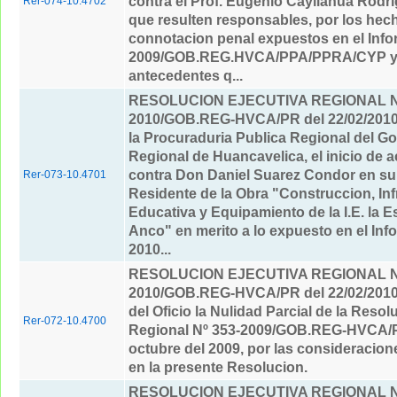
contra el Prof. Eugenio Cayllahua Rodr
Rer-074-10.4702
que resulten responsables, por los hec
connotacion penal expuestos en el Info
2009/GOB.REG.HVCA/PPA/PPRA/CYP y
antecedentes q...
RESOLUCION EJECUTIVA REGIONAL Nº
2010/GOB.REG-HVCA/PR del 22/02/201
la Procuraduria Publica Regional del G
Regional de Huancavelica, el inicio de 
contra Don Daniel Suarez Condor en su
Rer-073-10.4701
Residente de la Obra "Construccion, Inf
Educativa y Equipamiento de la I.E. la 
Anco" en merito a lo expuesto en el Inf
2010...
RESOLUCION EJECUTIVA REGIONAL Nº
2010/GOB.REG-HVCA/PR del 22/02/201
del Oficio la Nulidad Parcial de la Resol
Rer-072-10.4700
Regional Nº 353-2009/GOB.REG-HVCA/P
octubre del 2009, por las consideracio
en la presente Resolucion.
RESOLUCION EJECUTIVA REGIONAL Nº