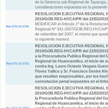
de la Gerencia sub Regional de Tayacaja, 
consideraciones expuestas en la presente
RESOLUCION EJECUTIVA REGIONAL Nº
2010/GOB.REG-HVCA/PR del 22/02/201
MODIFICAR el Articulo 1º de la Resolucion
Rer-076-10.4704
Regional Nº 341-2007/GOB.REG.HVCA/PR
de setiembre del 2007, el mismo que qued
la siguiente manera:
RESOLUCION EJECUTIVA REGIONAL Nº
2010/GOB.REG-HVCA/PR del 22/02/201
a la Procuraduria Publica Regional del 
Regional de Huancavelica, el inicio de 
Rer-075-10.4703
contra Ing. Lauro Octavio Vergara Guev
Flores Yallico y Sr. Francisco Dextre A
que resulten responsables, por los hec
connotacion penal expuestos en el Infor
RESOLUCION EJECUTIVA REGIONAL Nº
2010/GOB.REG-HVCA/PR del 22/02/201
la Procuraduria Publica Regional del G
Regional de Huancavelica, el inicio de 