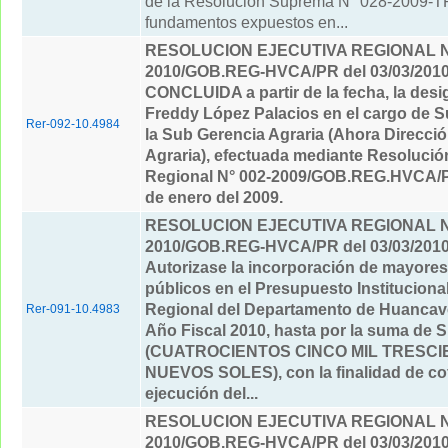
de la Resolución Suprema N° 028-2009-TR
fundamentos expuestos en...
RESOLUCION EJECUTIVA REGIONAL Nº
2010/GOB.REG-HVCA/PR del 03/03/201
CONCLUIDA a partir de la fecha, la desi
Freddy López Palacios en el cargo de S
Rer-092-10.4984
la Sub Gerencia Agraria (Ahora Direcci
Agraria), efectuada mediante Resolució
Regional N° 002-2009/GOB.REG.HVCA/P
de enero del 2009.
RESOLUCION EJECUTIVA REGIONAL Nº
2010/GOB.REG-HVCA/PR del 03/03/201
Autorizase la incorporación de mayore
públicos en el Presupuesto Instituciona
Regional del Departamento de Huancavel
Rer-091-10.4983
Año Fiscal 2010, hasta por la suma de S
(CUATROCIENTOS CINCO MIL TRESCIE
NUEVOS SOLES), con la finalidad de cof
ejecución del...
RESOLUCION EJECUTIVA REGIONAL Nº
2010/GOB.REG-HVCA/PR del 03/03/201