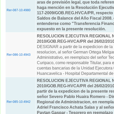
aras de previsión legal, que toda refere
haga mención en la Resolución Ejecutiv
Rer-087-10.4980
117-2009/GOB.REG.HVCA/PR, respecto 
Saldos de Balance del Año Fiscal 2008.
entenderse como "Transferencia Financi
expuesto en la presente resolución.
RESOLUCION EJECUTIVA REGIONAL Nº
2010/GOB.REG-HVCA/PR del 26/02/201
DESIGNAR a partir de la expedicion de la
resolucion, al señor German Ortega Melgar 
Rer-086-10.4943
Administrativo, en reemplazo del señor T
Curipaco, como responsable Titular, para 
cuentas bancarias de la Unidad Ejecutor
Huancavelica - Hospital Departamental de
RESOLUCION EJECUTIVA REGIONAL Nº
2010/GOB.REG-HVCA/PR del 26/02/201
partir de la expedicion de la presente re
señor Severo Pablo Huaira Romero - Di
Regional de Administracion, en reempla
Rer-085-10.4942
Adriel Francisco Achata Salas y al seño
Paytan Gaspar - Tesorero en reemplazo 