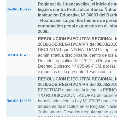
Regional de Huancavelica, el inicio de a
legales contra Prof. Julián Busso Ñahui -
Rer-095-10.4999
Institución Educativa N° 36003 del Barr
- Huancavelica, por los hechos de pres
connotación penal expuestos en el Info
2009...
RESOLUCION EJECUTIVA REGIONAL Nº
2010/GOB.REG-HVCA/PR del 08/03/201
DECLARAR que NO HA LUGAR la aplicaci
administrativa disciplinaria, dentro de los 
Rer-094-10.4998
Decreto Legsialtivo N° 276 Y su Reglamen
Decreto Supremo N° 005-90-PCM, por las 
expuestas en la presente Resolución. a:
RESOLUCION EJECUTIVA REGIONAL Nº
2010/GOB.REG-HVCA/PR del 03/03/201
EFECTUAR a partir de la fecha, la RE
Y/O REUBICACION LABORAL de los serv
beneficiados con la Ley N° 27803 que se 
Rer-093-10.4985
debidamente inscritos en el Registro Naci
Trabajadores Cesados Irregularmente, con