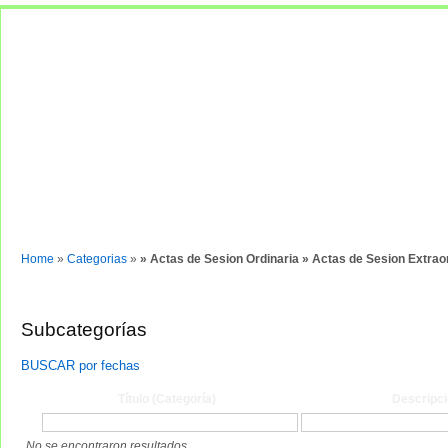
Normas y documentos
Entrar
Home
»
Categorias
»
» Actas de Sesion Ordinaria » Actas de Sesion Extrao
Subcategorías
BUSCAR por fechas
Título (Categoría)
Descripci
No se encontraron resultados.