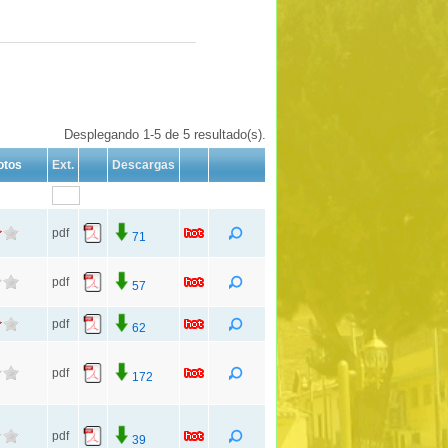
Desplegando 1-5 de 5 resultado(s).
otos
Ext.
Descargas
pdf
71
pdf
57
pdf
62
pdf
172
pdf
39