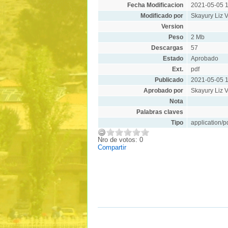
Fecha Modificacion
2021-05-05 1
Modificado por
Skayury Liz V
Version
Peso
2 Mb
Descargas
57
Estado
Aprobado
Ext.
pdf
Publicado
2021-05-05 1
Aprobado por
Skayury Liz V
Nota
Palabras claves
Tipo
application/p
Nro de votos: 0
Compartir