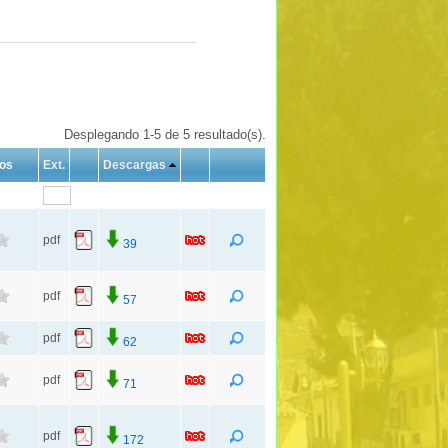
Desplegando 1-5 de 5 resultado(s).
tos
Ext.
Descargas
pdf
39
pdf
57
pdf
62
pdf
71
pdf
172