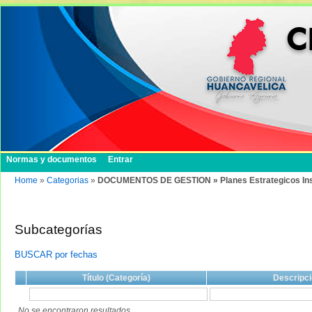
Normas y documentos
Entrar
Home
»
Categorias
»
DOCUMENTOS DE GESTION » Planes Estrategicos Institu
Subcategorías
BUSCAR por fechas
Título (Categoría)
Descripci
No se encontraron resultados.