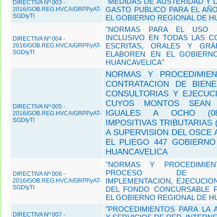
"MEDIDAS DE AUSTERIDAD Y D
DIRECTIVA Nº 003 -
GASTO PUBLICO PARA EL AÑO
2016/GOB.REG.HVCA/GRPPyAT-
SGDIyTI
EL GOBIERNO REGIONAL DE H
"NORMAS PARA EL USO 
INCLUSIVO EN TODAS LAS C
DIRECTIVA Nº 004 -
ESCRITAS, ORALES Y GRÁ
2016/GOB.REG.HVCA/GRPPyAT-
SGDIyTI
ELABOREN EN EL GOBIERN
HUANCAVELICA"
NORMAS Y PROCEDIMIEN
CONTRATACION DE BIENES
CONSULTORIAS Y EJECUC
CUYOS MONTOS SEAN
DIRECTIVA Nº 005 -
IGUALES A OCHO (08
2016/GOB.REG.HVCA/GRPPyAT-
SGDIyTI
IMPOSITIVAS TRIBUTARIAS 
A SUPERVISION DEL OSCE 
EL PLIEGO 447 GOBIERNO
HUANCAVELICA
"NORMAS Y PROCEDIMIE
PROCESO DE AUTO
DIRECTIVA Nº 006 -
IMPLEMENTACION, EJECUCIO
2016/GOB.REG.HVCA/GRPPyAT-
SGDIyTI
DEL FONDO CONCURSABLE 
EL GOBIERNO REGIONAL DE H
"PROCEDIMIENTOS PARA LA 
DIRECTIVA Nº 007 -