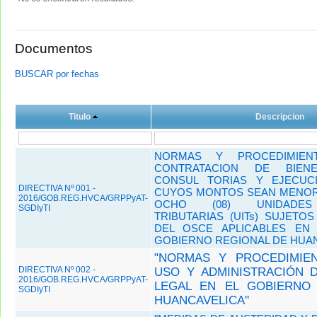
Documentos
BUSCAR por fechas
Titulo
Descripcion
NORMAS Y PROCEDIMIEN
CONTRATACION DE BIENES
CONSUL TORIAS Y EJECUC
DIRECTIVA Nº 001 -
CUYOS MONTOS SEAN MENORE
2016/GOB.REG.HVCA/GRPPyAT-
OCHO (08) UNIDADES 
SGDIyTI
TRIBUTARIAS (UITs) SUJETO
DEL OSCE APLICABLES EN 
GOBIERNO REGIONAL DE HUA
"NORMAS Y PROCEDIMIE
DIRECTIVA Nº 002 -
USO Y ADMINISTRACIÓN 
2016/GOB.REG.HVCA/GRPPyAT-
LEGAL EN EL GOBIERNO
SGDIyTI
HUANCAVELICA''