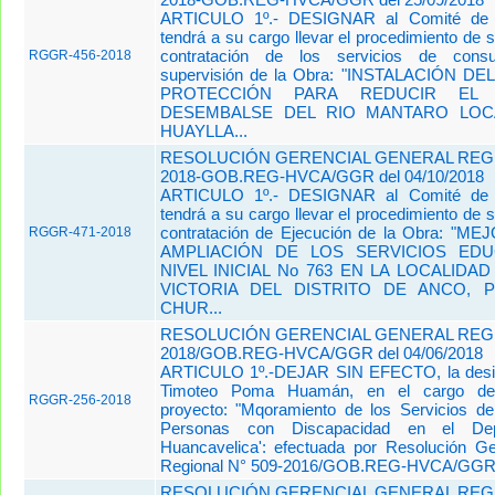
ARTICULO 1º.- DESIGNAR al Comité de S
tendrá a su cargo llevar el procedimiento de s
contratación de los servicios de consu
RGGR-456-2018
supervisión de la Obra: "INSTALACIÓN D
PROTECCIÓN PARA
REDUCIR EL
DESEMBALSE DEL RIO MANTARO LOC
HUAYLLA...
RESOLUCIÓN GERENCIAL GENERAL REGIO
2018-GOB.REG-HVCA/GGR del 04/10/2018
ARTICULO 1º.- DESIGNAR al Comité de S
tendrá a su cargo llevar el procedimiento de s
contratación de Ejecución de la Obra: "
RGGR-471-2018
AMPLIACIÓN DE LOS SERVICIOS EDU
NIVEL INICIAL No 763 EN LA LOCALIDA
VICTORIA DEL DISTRITO DE ANCO, 
CHUR...
RESOLUCIÓN GERENCIAL GENERAL REGI
2018/GOB.REG-HVCA/GGR del 04/06/2018
ARTICULO 1º.-DEJAR SIN EFECTO, la design
Timoteo Poma Huamán, en el cargo de 
RGGR-256-2018
proyecto: "Mqoramiento de los Servicios de
Personas con Discapacidad en el De
Huancavelica': efectuada por Resolución Ge
Regional N° 509-2016/GOB.REG-HVCA/GGR, d
RESOLUCIÓN GERENCIAL GENERAL REGIO