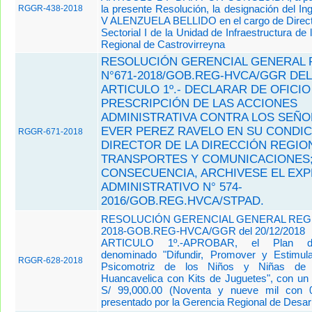
la presente Resolución, la designación del In
RGGR-438-2018
V ALENZUELA BELLIDO en el cargo de Direc
Sectorial I de la Unidad de Infraestructura de
Regional de Castrovirreyna
RESOLUCIÓN GERENCIAL GENERAL 
N°671-2018/GOB.REG-HVCA/GGR DEL 
ARTICULO 1º.- DECLARAR DE OFICIO
PRESCRIPCIÓN DE LAS ACCIONES
ADMINISTRATIVA CONTRA LOS SEÑO
EVER PEREZ RAVELO EN SU CONDIC
RGGR-671-2018
DIRECTOR DE LA DIRECCIÓN REGIO
TRANSPORTES Y COMUNICACIONES;
CONSECUENCIA, ARCHIVESE EL EXP
ADMINISTRATIVO N° 574-
2016/GOB.REG.HVCA/STPAD.
RESOLUCIÓN GERENCIAL GENERAL REGIO
2018-GOB.REG-HVCA/GGR del 20/12/2018
ARTICULO 1º.-APROBAR, el Plan de
denominado "Difundir, Promover y Estimula
RGGR-628-2018
Psicomotriz de los Niños y Niñas de
Huancavelica con Kits de Juguetes", con un
S/ 99,000.00 (Noventa y nueve mil
con 0
presentado por la Gerencia Regional de Desarr