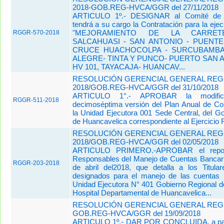
2018-GOB.REG-HVCA/GGR del 27/11/2018
ARTICULO 1º.- DESIGNAR al Comité de S
tendrá a su cargo la Contratación para la ejec
"MEJORAMIENTO DE LA CARRET
RGGR-570-2018
SALCAHUASI - SAN ANTONIO - PUENTE
CRUCE HUACHOCOLPA - SURCUBAMBA-
ALEGRE- TINTA Y PUNCO- PUERTO SAN 
HV 101, TAYACAJA- HUANCAV...
RESOLUCIÓN GERENCIAL GENERAL REGIO
2018/GOB.REG-HVCA/GGR del 31/10/2018
ARTICULO 1°.- APROBAR la modifi
RGGR-511-2018
decimoséptima versión del Plan Anual de Con
la Unidad Ejecutora 001 Sede Central, del G
de Huancavelica correspondiente al Ejercicio 
RESOLUCIÓN GERENCIAL GENERAL REGI
2018/GOB.REG-HVCA/GGR del 02/05/2018
ARTICULO PRIMERO.-APROBAR el repor
Responsables del Manejo de Cuentas Bancari
RGGR-203-2018
de abril del2018, que detalla a los Titula
designados para el manejo de las cuentas 
Unidad Ejecutora N° 401 Gobierno Regional d
Hospital Departamental de Huancavelica...
RESOLUCIÓN GERENCIAL GENERAL REGIO
GOB.REG-HVCA/GGR del 19/09/2018
ARTICULO 1º.- DAR POR CONCLUIDA, a part