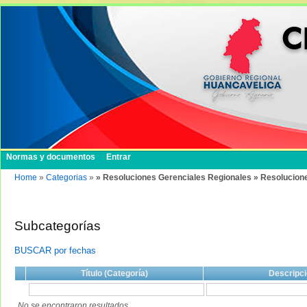
Normas y documentos
Entrar
Home
»
Categorias
»
» Resoluciones Gerenciales Regionales » Resolucion
Subcategorías
BUSCAR por fechas
Título (Categoría)
Descripci
No se encontraron resultados.