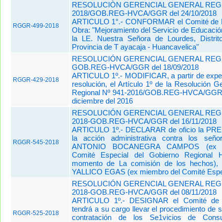
RESOLUCIÒN GERENCIAL GENERAL REGIO
2018/GOB.REG-HVCA/GGR del 24/10/2018
ARTICULO 1°.- CONFORMAR el Comité de R
RGGR-499-2018
Obra: "Mejoramiento del Servicio de Educaci
la LE. Nuestra Señora de Lourdes, Distri
Provincia de T ayacaja - Huancavelica"
RESOLUCIÓN GERENCIAL GENERAL REGIO
GOB.REG-HVCA/GGR del 18/09/2018
ARTICULO 1º.- MODIFICAR, a partir de exped
RGGR-429-2018
resolución, el Artículo 1º de la Resolución G
Regional Nº 941-2016/GOB.REG-HVCA/GGR 
diciembre del 2016
RESOLUCIÓN GERENCIAL GENERAL REGIO
2018-GOB.REG-HVCA/GGR del 16/11/2018
ARTICULO 1º.- DECLARAR de oficio la P
la acción administrativa contra los se
RGGR-545-2018
ANTONIO BOCANEGRA CAMPOS (ex Pr
Comité Especial del Gobierno Regional H
momento de La comisión de los hechos)
YALLICO EGAS (ex miembro del Comité Especi
RESOLUCIÓN GERENCIAL GENERAL REGIO
2018-GOB.REG-HVCA/GGR del 08/11/2018
ARTICULO 1º.- DESIGNAR el Comité de S
tendrá a su cargo llevar el procedimiento de s
RGGR-525-2018
contratación de los Se1vicios de Consu