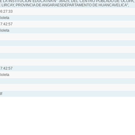
E LA INSTITUCIÓN EDUCATIVA N° 36425, DEL CENTRO POBLADO DE OCOPA,
E LIRCAY, PROVINCIA DE ANGARAESDEPARTAMENTO DE HUANCAVELICA",
6:27:33
ioleta
7:42:57
ioleta
7:42:57
ioleta
df