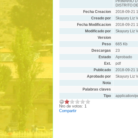
PRIMARIO D
DISTRITO D
Fecha Creacion
2018-09-21 1
Creado por
Skayury Liz V
Fecha Modificacion
2018-09-21 1
Modificado por
Skayury Liz V
Version
Peso
665 Kb
Descargas
23
Estado
Aprobado
Ext.
pdf
Publicado
2018-09-21 1
Aprobado por
Skayury Liz V
Nota
Palabras claves
Tipo
application/p
Nro de votos: 1
Compartir